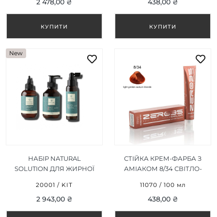
2 478,00 ₴
438,00 ₴
USO FREQUENTE 1000 ML
New
НАБІР NATURAL
СТІЙКА КРЕМ-ФАРБА З
SOLUTION ДЛЯ ЖИРНОЇ
АМІАКОМ 8/34 СВІТЛО-
ШКІРИ ГОЛОВИ
ЗОЛОТИСТО-
20001 / KIT
11070 / 100 мл
КАШТАНОВИЙ
2 943,00 ₴
438,00 ₴
БЛОНД/LIGHT GOLDEN
AUBURN BLONDE 100ML