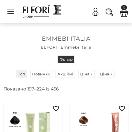
0
EMMEBI ITALIA
ELFORI
|
Emmebi Italia
Фільтр
Топ
Новинки
Акційні
Ціна ↑
Ціна ↓
Показано
197
–
224
із
456