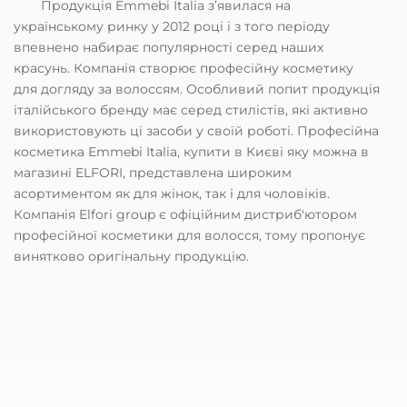
Продукція Emmebi Italia з’явилася на
українському ринку у 2012 році і з того періоду
впевнено набирає популярності серед наших
красунь. Компанія створює професійну косметику
для догляду за волоссям. Особливий попит продукція
італійського бренду має серед стилістів, які активно
використовують ці засоби у своїй роботі. Професійна
косметика Emmebi Italia, купити в Києві яку можна в
магазині ELFORI, представлена широким
асортиментом як для жінок, так і для чоловіків.
Компанія Elfori group є офіційним дистриб'ютором
професійної косметики для волосся, тому пропонує
винятково оригінальну продукцію.
У професійних засобах для догляду за волоссям
яскраво виражається єдина концепція – цінності та
інновації. Це спільний знаменник для усіх ліній.
Косметика Emmebi Italia