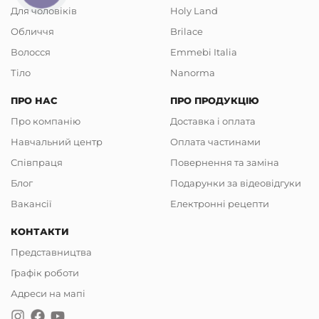
приносити користь і лише задоволення від їх
Для чоловіків
Holy Land
застосування.
Обличчя
Brilace
Чому варто обрати професійний догляд від
Волосся
Emmebi Italia
італійського бренду:
Тіло
Nanorma
- продукція створюється з високоякісної
ПРО НАС
ПРО ПРОДУКЦІЮ
сировини;
Про компанію
Доставка і оплата
- у виробництві застосовуються екологічні й
інноваційні технології;
Навчальний центр
Оплата частинами
- у склад засобів входить максимальна кількість
Співпраця
Повернення та заміна
корисних речовин, які позитивно впливають на стан
Блог
Подарунки за відеовідгуки
волосся.
Вакансії
Електронні рецепти
КОНТАКТИ
Основні види та особливості
Представництва
Цей бренд спеціалізується саме на виготовленні
Графік роботи
продукції, котра допомагає доглядати за волоссям. В
Адреси на мапі
асортименті можна знайти чимало цікавих та
корисних позицій, серед яких можна відзначити: