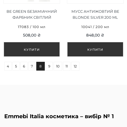
BE GREEN БЕЗАМІАЧНИЙ
МУСС АНТИЖОВТИЙ BE
ФАРБНИК СВІТЛИЙ
BLONDE SILVER 200 ML
КОРИЧНЕВИЙ
17083 / 100 мл
10041 / 200 мл
ІНТЕНСИВНИЙ МІДНИЙ
508,00 ₴
848,00 ₴
5/44, 100ML
4
5
6
7
8
9
10
11
12
Emmebi Italia косметика – вибір № 1