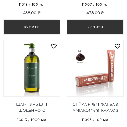
ШОКОЛАД/DARK
РУСЯВИЙ/DARK BLONDE
11018 / 100 мл
11007 / 100 мл
CHOCOLATE 100ML
100ML
438,00 ₴
438,00 ₴
ШАМПУНЬ ДЛЯ
СТІЙКА КРЕМ-ФАРБА З
ЩОДЕННОГО
АМІАКОМ 6/81 КАКАО З
ЗАСТОСУВАННЯ
ЛЬОДОМ/ICE COCOA
16013 / 1000 мл
11093 / 100 мл
BIONATURE SHAMPOO
100ML