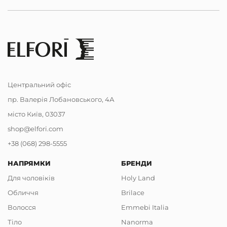
Центральний офіс
пр. Валерія Лобановського, 4А
місто Київ, 03037
shop@elfori.com
+38 (068) 298-5555
НАПРЯМКИ
БРЕНДИ
Для чоловіків
Holy Land
Обличчя
Brilace
Волосся
Emmebi Italia
Тіло
Nanorma