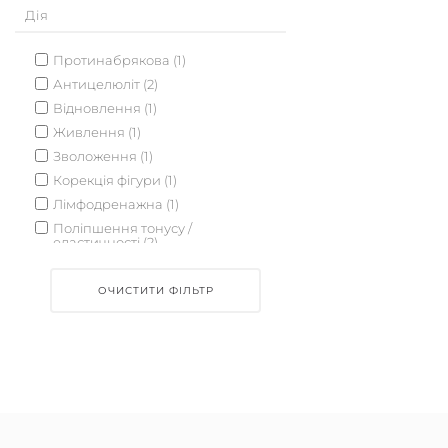
Дія
Протинабрякова (1)
Антицелюліт (2)
Відновлення (1)
Живлення (1)
Зволоження (1)
Корекція фігури (1)
Лімфодренажна (1)
Поліпшення тонусу /
еластичності (2)
Уповільнення процесів старіння
(1)
ОЧИСТИТИ ФІЛЬТР