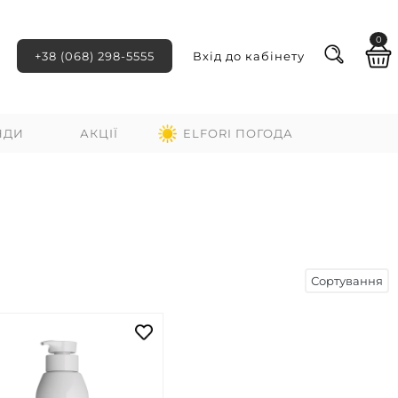
0
+38 (068) 298-5555
Вхід до кабінету
НДИ
АКЦІЇ
ELFORI ПОГОДА
Сортування
ні
За зростанням ціни
За спаданням ціни