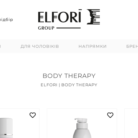
ідбір
Я
ДЛЯ ЧОЛОВІКІВ
НАПРЯМКИ
БРЕ
BODY THERAPY
ELFORI
|
BODY THERAPY
Топ продажів
Новинки
Акцій