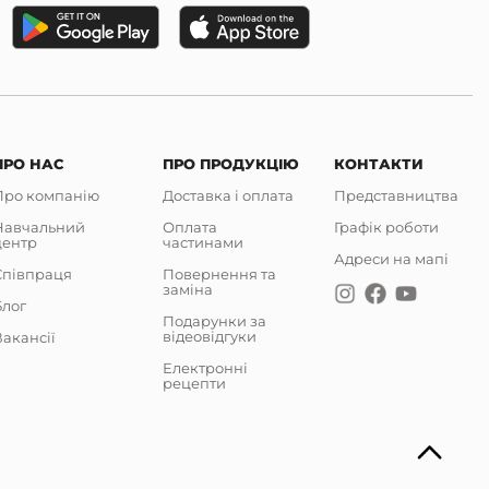
ПРО НАС
ПРО ПРОДУКЦІЮ
КОНТАКТИ
Про компанію
Доставка і оплата
Представництва
Навчальний
Оплата
Графік роботи
центр
частинами
Адреси на мапі
Співпраця
Повернення та
заміна
Блог
Подарунки за
відеовідгуки
акансії
Електронні
рецепти