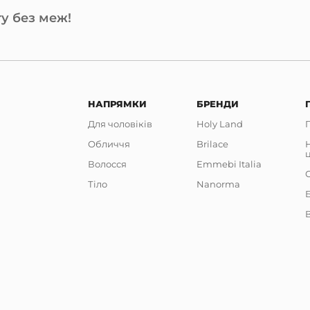
у без меж!
НАПРЯМКИ
БРЕНДИ
Для чоловіків
Holy Land
Обличчя
Brilace
Волосся
Emmebi Italia
Тіло
Nanorma
В