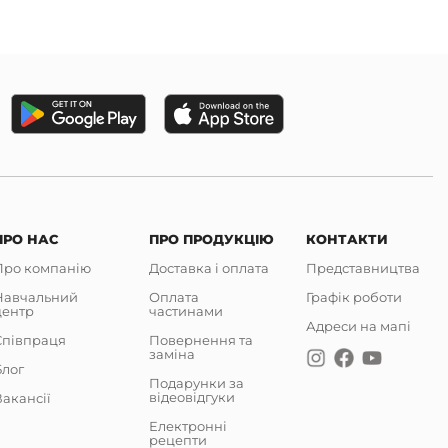
ПРО НАС
ПРО ПРОДУКЦІЮ
КОНТАКТИ
Про компанію
Доставка і оплата
Представництва
Навчальний
Оплата
Графік роботи
центр
частинами
Адреси на мапі
Співпраця
Повернення та
заміна
Блог
Подарунки за
відеовідгуки
акансії
Електронні
рецепти