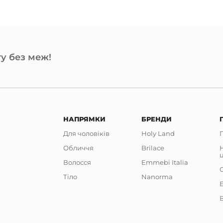
у без меж!
НАПРЯМКИ
БРЕНДИ
Для чоловіків
Holy Land
Обличчя
Brilace
Волосся
Emmebi Italia
Тіло
Nanorma
В