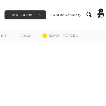
0
+38 (068) 298-5555
Вхід до кабінету
НДИ
АКЦІЇ
ELFORI ПОГОДА