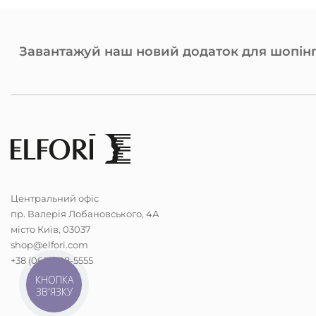
Завантажуй наш новий додаток для шопінг
Центральний офіс
пр. Валерія Лобановського, 4А
місто Київ, 03037
shop@elfori.com
+38 (068) 298-5555
КНОПКА
ЗВ'ЯЗКУ