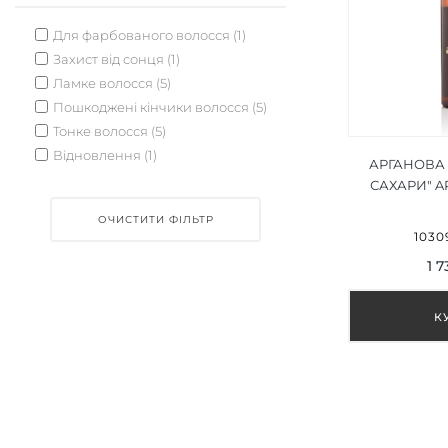
Для фарбованого волосся (1)
Захист від сонця (1)
Ламке волосся (5)
Пошкоджені кінчики волосся (5)
Тонке волосся (5)
Відновлення (1)
АРГАНОВА 
САХАРИ" A
SECRETS
ОЧИСТИТИ ФІЛЬТР
1030
1 7