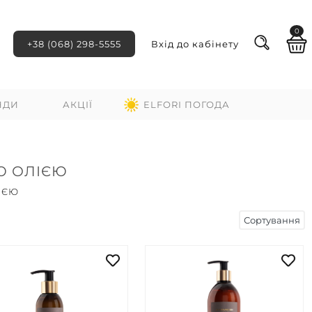
0
+38 (068) 298-5555
Вхід до кабінету
НДИ
АКЦІЇ
ELFORI ПОГОДА
ОЮ ОЛІЄЮ
ІЄЮ
Сортування
ні
За зростанням ціни
За спаданням ціни