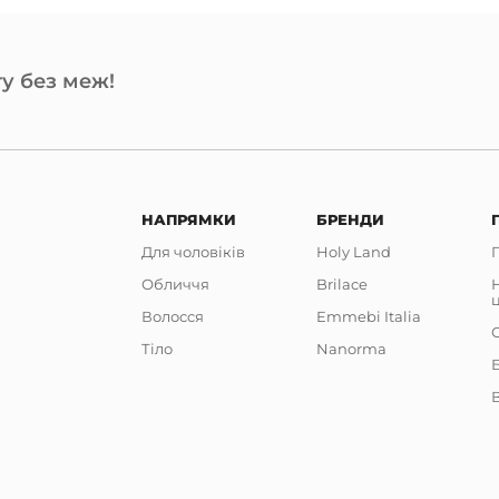
у без меж!
НАПРЯМКИ
БРЕНДИ
Для чоловіків
Holy Land
Обличчя
Brilace
Волосся
Emmebi Italia
Тіло
Nanorma
В