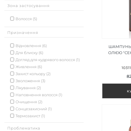
Зона застосування
Волосся (5)
Призначення
Відновлення (6)
ШАМПУНЬ 
Для блиску (6)
ОЛІЄЮ "СЕ
ARGANIA S
Догляд для кудрявого волосся (1)
SHAMP
Живлення (6)
1031
Захист кольору (2)
82
Зволоження (3)
Лікування (2)
Наповнення волосся (1)
Очищення (2)
Сонцезахисний (1)
Термозахист (1)
Проблематика