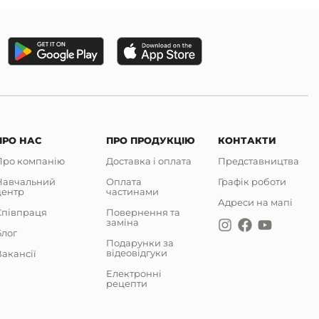
ПРО НАС
ПРО ПРОДУКЦІЮ
КОНТАКТИ
Про компанію
Доставка і оплата
Представництва
Навчальний
Оплата
Графік роботи
центр
частинами
Адреси на мапі
Співпраця
Повернення та
заміна
Блог
Подарунки за
відеовідгуки
акансії
Електронні
рецепти