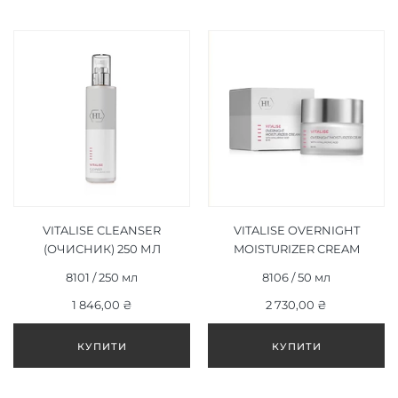
VITALISE CLEANSER
VITALISE OVERNIGHT
(ОЧИСНИК) 250 МЛ
MOISTURIZER CREAM
(НІЧНИЙ
8101 / 250 мл
8106 / 50 мл
ЗВОЛОЖУЮЧИЙ КРЕМ)
1 846,00 ₴
2 730,00 ₴
50 МЛ