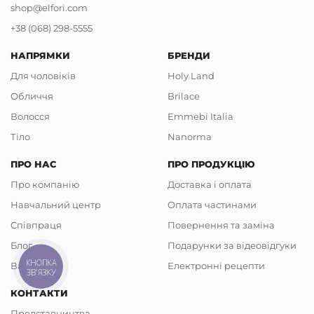
shop@elfori.com
+38 (068) 298-5555
НАПРЯМКИ
БРЕНДИ
Для чоловіків
Holy Land
Обличчя
Brilace
Волосся
Emmebi Italia
Тіло
Nanorma
ПРО НАС
ПРО ПРОДУКЦІЮ
Про компанію
Доставка і оплата
Навчальний центр
Оплата частинами
Співпраця
Повернення та заміна
Блог
Подарунки за відеовідгуки
КНОПКА
Вакансії
Електронні рецепти
ЗВ'ЯЗКУ
КОНТАКТИ
Представництва