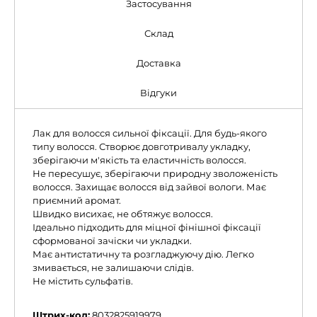
Застосування
Склад
Доставка
Відгуки
Лак для волосся сильної фіксації. Для будь-якого
типу волосся. Створює довготривалу укладку,
зберігаючи м'якість та еластичність волосся.
Не пересушує, зберігаючи природну зволоженість
волосся. Захищає волосся від зайвої вологи. Має
приємний аромат.
Швидко висихає, не обтяжує волосся.
Ідеально підходить для міцної фінішної фіксації
сформованої зачіски чи укладки.
Має антистатичну та розгладжуючу дію. Легко
змивається, не залишаючи слідів.
Не містить сульфатів.
Штрих-код:
8032825919979