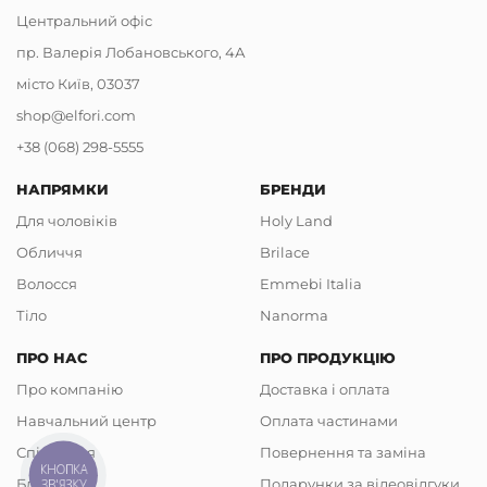
Центральний офіс
пр. Валерія Лобановського, 4А
місто Київ, 03037
shop@elfori.com
+38 (068) 298-5555
НАПРЯМКИ
БРЕНДИ
Для чоловіків
Holy Land
Обличчя
Brilace
Волосся
Emmebi Italia
Тіло
Nanorma
ПРО НАС
ПРО ПРОДУКЦІЮ
Про компанію
Доставка і оплата
Навчальний центр
Оплата частинами
Співпраця
Повернення та заміна
КНОПКА
Блог
Подарунки за відеовідгуки
ЗВ'ЯЗКУ