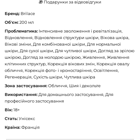
🎁 Подарунки за відеовідгуки
Бренд:
Brilace
Об'єм:
200 мл
Проблематика:
Інтенсивне зволоження і ревіталізація,
Відновлення, Відновлення структури шкіри, Вікова шкіра,
Вікові зміни, Для комбінованої шкіри, Для нормальної
шкіри, Для сухої шкіри, Для чутливої шкіри, Догляд за зрілою
шкірою, Догляд за молодою шкірою, Живлення, Живлення
клітинних структур, Корекція вікових змін, Корекція овалу
обличчя, Корекція фото- і хроностаріння, Освітлення,
Регенерація, Сухість шкіри, Чутлива шкіра
Зона застосування:
Обличчя, Шия і декольте
Використання:
Для домашнього застосування, Для
професійного застосування
Вік:
18+
Стать:
Унісекс
Країна:
Франція