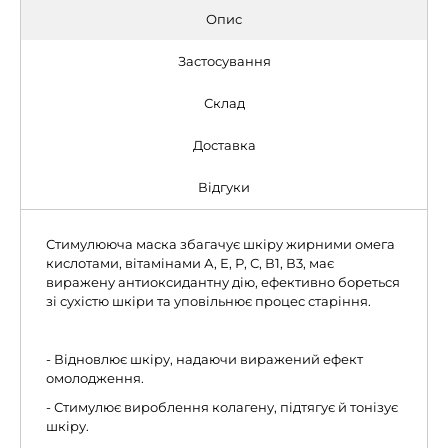
Опис
Застосування
Склад
Доставка
Відгуки
Стимулююча маска збагачує шкіру жирними омега
кислотами, вітамінами А, Е, Р, С, В1, В3, має
виражену антиоксидантну дію, ефективно бореться
зі сухістю шкіри та уповільнює процес старіння.
- Відновлює шкіру, надаючи виражений ефект
омолодження.
- Стимулює вироблення колагену, підтягує й тонізує
шкіру.