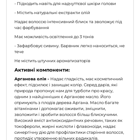
- Підходить навіть для надчуттєвої шкіри голови
- Містить натуральні екстракти олій
Надає волоссю інтенсивний блиск та зволожує під
час фарбування
Має можливість освітлення до 3 тонів
- Зафарбовує сивину. Барвник легко наноситься, не
тече
Не містить штучних ароматизаторів
Активні компоненти:
Арганова олія -
Надає гладкість, має косметичний
ефект, підсилює і захищає колір. Серед дарів, які
природа пропонує нам для турботи про красу,
одним з найцінніших є Арганове масло. Його
отримують з плодів дерева Аргана. Масло багате
вітамінами і допомагає оживити, зміцнити,
зволожити і зробити волосся більш блискучими.
Високий вміст антиоксидантних речовин, таких як
токофероли, жирні кислоти і флавоноїди, надає
синергічну дію для профілактики старіння волосся,
протидіє утворенню вільних радикалів.