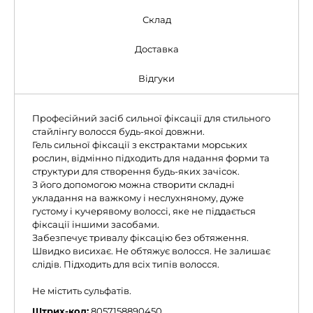
Склад
Доставка
Відгуки
Професійний засіб сильної фіксації для стильного
стайлінгу волосся будь-якої довжни.
Гель сильної фіксації з екстрактами морських
рослин, відмінно підходить для надання форми та
структури для створення будь-яких зачісок.
З його допомогою можна створити складні
укладання на важкому і неслухняному, дуже
густому і кучерявому волоссі, яке не піддається
фіксації іншими засобами.
Забезпечує тривалу фіксацію без обтяження.
Швидко висихає. Не обтяжує волосся. Не залишає
слідів. Підходить для всіх типів волосся.
Не містить сульфатів.
Штрих-код:
8057158890450