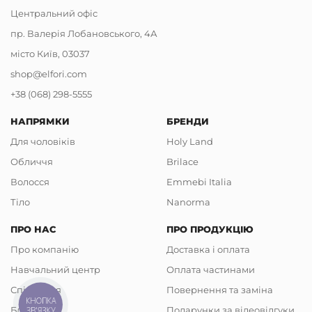
Центральний офіс
пр. Валерія Лобановського, 4А
місто Київ, 03037
shop@elfori.com
+38 (068) 298-5555
НАПРЯМКИ
БРЕНДИ
Для чоловіків
Holy Land
Обличчя
Brilace
Волосся
Emmebi Italia
Тіло
Nanorma
ПРО НАС
ПРО ПРОДУКЦІЮ
Про компанію
Доставка і оплата
Навчальний центр
Оплата частинами
Співпраця
Повернення та заміна
КНОПКА
Блог
Подарунки за відеовідгуки
ЗВ'ЯЗКУ