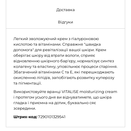
Доставка
Відгуки
Легкий зволожуючий крем з гіалуроновою
кислотою та вітамінами. Справжня "швидка
допомога" для ревіталізації вашої шкіри. Крем
оберігає шкіру від втрати вологи, сприяє
відновленню шкірного бар'єру, нормалізує синтез
колагену та еластину, уповільнює процеси старіння.
Збагачений вітамінами С та Е, які перешкоджають
окисленню ліпідів, запобігають розвитку куперозу
та пігментації.
Використовуйте вранці VITALISE moisturizing cream
і протягом усього дня ви відчуватимете, що шкіра
гладка і приємна на дотик, буквально сяє
зсередини.
Штрих-код:
7290101329541