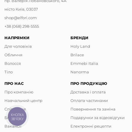
пр. Валерія Лобановського, 4А
місто Київ, 03037
shop@elfori.com
+38 (068) 298-5555
НАПРЯМКИ
БРЕНДИ
Для чоловіків
Holy Land
Обличчя
Brilace
Волосся
Emmebi Italia
Тіло
Nanorma
ПРО НАС
ПРО ПРОДУКЦІЮ
Про компанію
Доставка і оплата
Навчальний центр
Оплата частинами
Співпраця
Повернення та заміна
КНОПКА
Блог
Подарунки за відеовідгуки
ЗВ'ЯЗКУ
Вакансії
Електронні рецепти