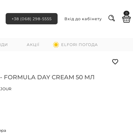
0
+38 (068) 298-5555
Вхід до кабінету
НДИ
АКЦІЇ
ELFORI ПОГОДА
- FORMULA DAY CREAM 50 МЛ
 JOUR
ера