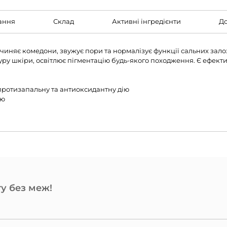
ання
Склад
Активні інгредієнти
До
иняє комедони, звужує пори та нормалізує функції сальних залоз
уру шкіри, освітлює пігментацію будь-якого походження. Є ефект
 протизапальну та антиоксидантну дію
ію
у без меж!