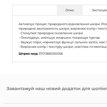
Опис
Застосув
Активізує процес природного відновлення шкіри. Розч
природню зволоженість шкіри, вирівнює колір і текст
- Стимулює природне оновлення шкіри
- Омолоджує, зменшує зморшки, покращує тургор
- Звужує пори, нормалізує функції сальних залоз, має
- Вирівнює колір і текстуру шкіри, освітлює пігментац
Штрих-код:
3701366050056
Завантажуй наш новий додаток для шопінг