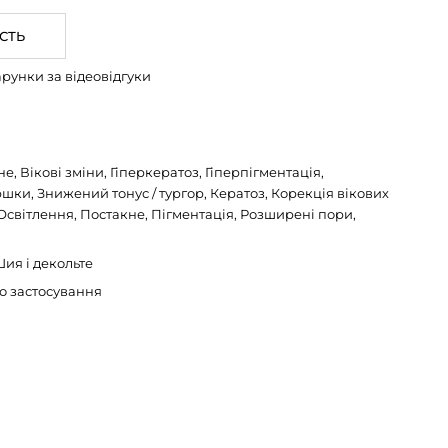
СТЬ
арунки за відеовідгуки
е, Вікові зміни, Гіперкератоз, Гіперпігментація,
ки, Знижений тонус / тургор, Кератоз, Корекція вікових
Освітлення, Постакне, Пігментація, Розширені пори,
ия і декольте
о застосування