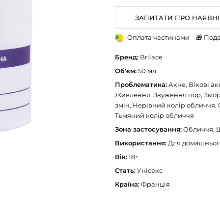
ЗАПИТАТИ ПРО НАЯВНІ
Оплата частинами
🎁 Под
Бренд:
Brilace
Об'єм:
50 мл
Проблематика:
Акне, Вікові акн
Живлення, Звуження пор, Зморш
змін, Нерівний колір обличчя, 
Тьмяний колір обличчя
Зона застосування:
Обличчя, Ш
Використання:
Для домашньог
Вік:
18+
Стать:
Унісекс
Країна:
Франція