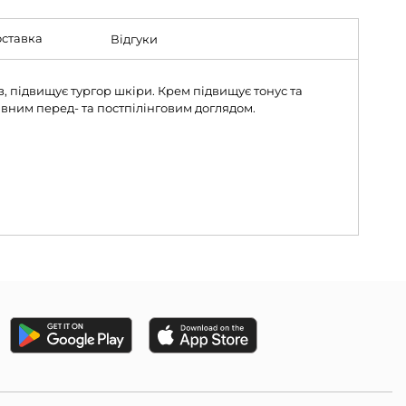
ставка
Відгуки
, підвищує тургор шкіри. Крем підвищує тонус та
ивним перед- та постпілінговим доглядом.