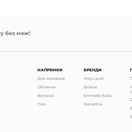
у без меж!
НАПРЯМКИ
БРЕНДИ
Для чоловіків
Holy Land
Обличчя
Brilace
Волосся
Emmebi Italia
Тіло
Nanorma
В