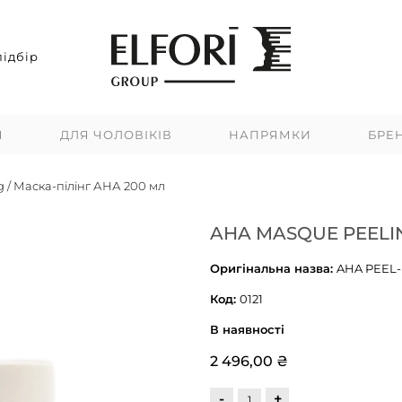
ідбір
Я
ДЛЯ ЧОЛОВІКІВ
НАПРЯМКИ
БРЕ
 / Маска-пілінг АНА 200 мл
AHA MASQUE PEELIN
Оригінальна назва:
AHA PEEL
Код:
0121
В наявності
2 496,00 ₴
-
+