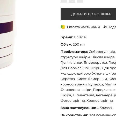
Оплата частинами
🎁 Под
Бренд:
Brilace
Об'єм:
200 мл
Проблематика:
Cеборегуляція, 
структури шкіри, Вікова шкіра,
Гусячі лапки, Гіперкератоз, Гі
Для нормальної шкіри, Для про
молодою шкірою, Жирна шкіра,
Кератоз, Кисетні зморшки, Кисл
хроностаріння, Купероз, Міміч
Очищення шкіри, Передчасне с
шкіра, Пігментація, Регенераці
Фотостаріння, Хроностаріння
Зона застосування:
Обличчя
Використання:
Для домашнього