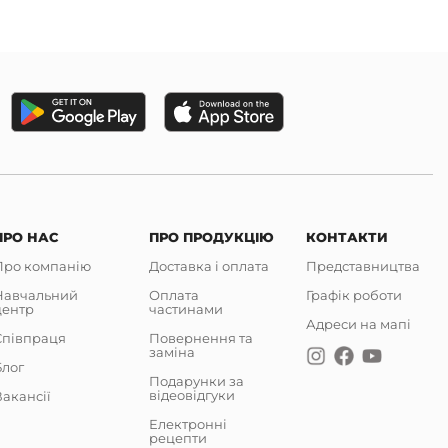
ПРО НАС
ПРО ПРОДУКЦІЮ
КОНТАКТИ
Про компанію
Доставка і оплата
Представництва
Навчальний
Оплата
Графік роботи
центр
частинами
Адреси на мапі
Співпраця
Повернення та
заміна
Блог
Подарунки за
відеовідгуки
акансії
Електронні
рецепти