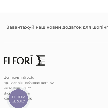
Завантажуй наш новий додаток для шопінг
Центральний офіс
пр. Валерія Лобановського, 4А
місто Київ, 03037
shop@elfori.com
КНОПКА
+38 (068) 298-5555
ЗВ'ЯЗКУ