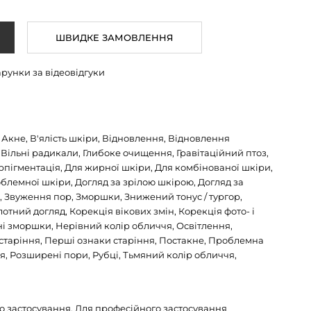
ШВИДКЕ ЗАМОВЛЕННЯ
арунки за відеовідгуки
Акне, В'ялість шкіри, Відновлення, Відновлення
 Вільні радикали, Глибоке очищення, Гравітаційний птоз,
перпігментація, Для жирної шкіри, Для комбінованої шкіри,
блемної шкіри, Догляд за зрілою шкірою, Догляд за
 Звуження пор, Зморшки, Знижений тонус / тургор,
отний догляд, Корекція вікових змін, Корекція фото- і
ні зморшки, Нерівний колір обличчя, Освітлення,
таріння, Перші ознаки старіння, Постакне, Проблемна
я, Розширені пори, Рубці, Тьмяний колір обличчя,
 застосування, Для професійного застосування