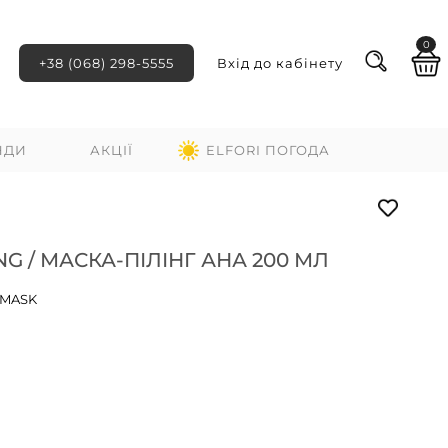
0
+38 (068) 298-5555
Вхід до кабінету
НДИ
АКЦІЇ
ELFORI ПОГОДА
G / МАСКА-ПІЛІНГ АНА 200 МЛ
-MASK