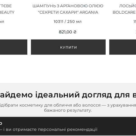
ТЄВЕ
ШАМПУНЬ З АРГАНОВОЮ ОЛІЄЮ
ЛОСЬЙ
BEAUTY
"СЕКРЕТИ САХАРИ" ARGANIA
BOLDCARE 
RY CARE
SAHARA SECRETS SHAMPOO 250 ML
 мл
10311 / 250 мл
1
0 ML
821,00 ₴
айдемо ідеальний догляд для 
дібрати косметику для обличчя або волосся — з урахування
бажаного результату.
р
— і ви отримаєте персональні рекомендації