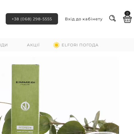
0
+38 (068) 298-5555
Вхід до кабінету
НДИ
АКЦІЇ
ELFORI ПОГОДА