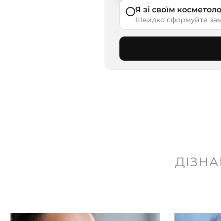
Я зі своїм космето
Швидко сформуйте зам
ДІЗНА