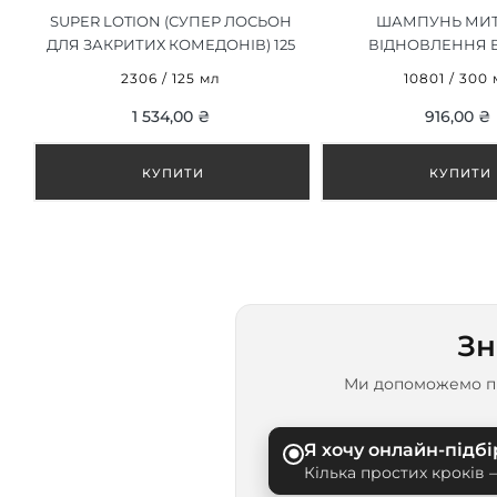
SUPER LOTION (СУПЕР ЛОСЬОН
ШАМПУНЬ МИТ
ДЛЯ ЗАКРИТИХ КОМЕДОНІВ) 125
ВІДНОВЛЕННЯ 
МЛ
EXPERIENCE NUT
2306 / 125 мл
10801 / 300
SHAMPOO, 30
1 534,00 ₴
916,00 ₴
Зн
Ми допоможемо пі
Я хочу онлайн-підбі
Кілька простих кроків 