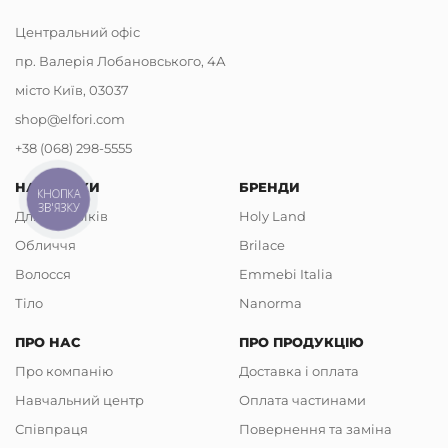
Центральний офіс
пр. Валерія Лобановського, 4А
місто Київ, 03037
shop@elfori.com
+38 (068) 298-5555
НАПРЯМКИ
БРЕНДИ
КНОПКА
ЗВ'ЯЗКУ
Для чоловіків
Holy Land
Обличчя
Brilace
Волосся
Emmebi Italia
Тіло
Nanorma
ПРО НАС
ПРО ПРОДУКЦІЮ
Про компанію
Доставка і оплата
Навчальний центр
Оплата частинами
Співпраця
Повернення та заміна