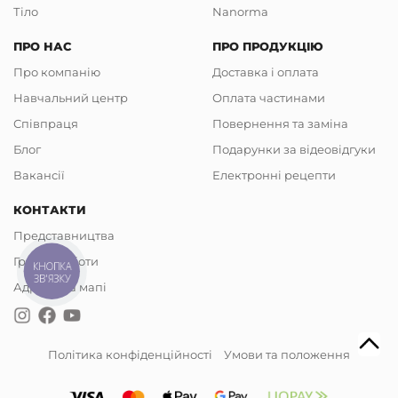
Тіло
Nanorma
ПРО НАС
ПРО ПРОДУКЦІЮ
Про компанію
Доставка і оплата
Навчальний центр
Оплата частинами
Співпраця
Повернення та заміна
Блог
Подарунки за відеовідгуки
Вакансії
Електронні рецепти
КОНТАКТИ
Представництва
Графік роботи
КНОПКА
ЗВ'ЯЗКУ
Адреси на мапі
Політика конфіденційності
Умови та положення