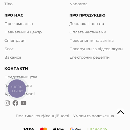
Тіло
Nanorma
ПРО НАС
ПРО ПРОДУКЦІЮ
Про компанію
Доставка і оплата
Навчальний центр
Оплата частинами
Співпраця
Повернення та заміна
Блог
Подарунки за відеовідгуки
Вакансії
Електронні рецепти
КОНТАКТИ
Представництва
Графік роботи
КНОПКА
ЗВ'ЯЗКУ
Адреси на мапі
Політика конфіденційності
Умови та положення