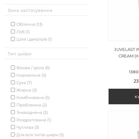
Зона застосування
Обличчя (13)
Лоб (1)
Шия і декольте (1)
JUVELAST I
Тип шкіри
CREAM (
НІЧНИЙ 
Вікова / зріла (6)
1380
Нормальна (5)
23
Суха (7)
Жирна (3)
Комбінована (5)
Проблемна (2)
Зневоднена (2)
Роздратована (1)
Чутлива (3)
Для всіх типів шкіри (5)