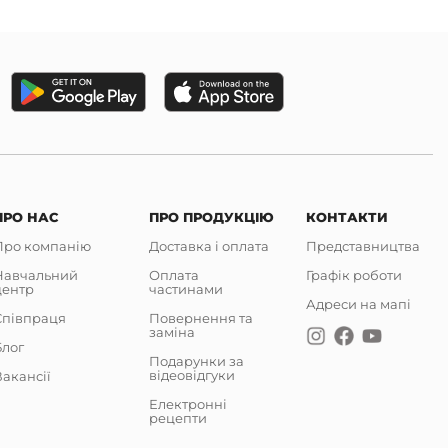
ПРО НАС
ПРО ПРОДУКЦІЮ
КОНТАКТИ
Про компанію
Доставка і оплата
Представництва
Навчальний
Оплата
Графік роботи
центр
частинами
Адреси на мапі
Співпраця
Повернення та
заміна
Блог
Подарунки за
відеовідгуки
акансії
Електронні
рецепти