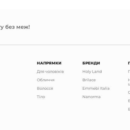
у без меж!
НАПРЯМКИ
БРЕНДИ
Для чоловіків
Holy Land
Обличчя
Brilace
Волосся
Emmebi Italia
Тіло
Nanorma
В