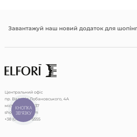
Завантажуй наш новий додаток для шопінг
Центральний офіс
пр. Валерія Лобановського, 4А
місто Київ, 03037
КНОПКА
shop@elfori.com
ЗВ'ЯЗКУ
+38 (068) 298-5555