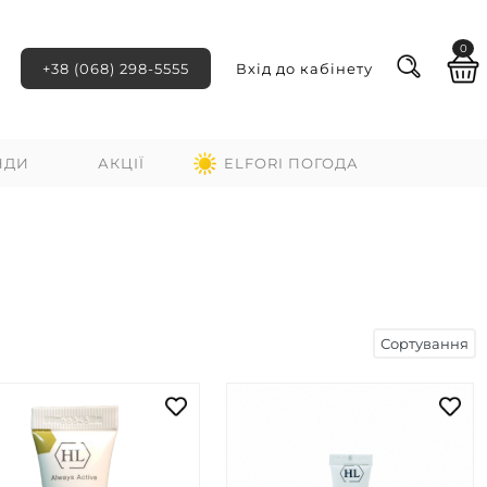
0
+38 (068) 298-5555
Вхід до кабінету
НДИ
АКЦІЇ
ELFORI ПОГОДА
Сортування
ні
За зростанням ціни
За спаданням ціни