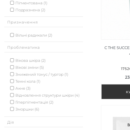
Пігментована (1)
Подразнена (2)
Призначення
Вільні радикали (2)
Проблематика
C THE SUCCE
Вікова шкіра (2)
Вікові зміни (5)
1752
Знижений тонус / тургор (1)
23
Темні кола (1)
Акне (3)
Відновлення структури шкіри (4)
Гіперпігментація (2)
Зморшки (6)
Купероз (2)
Дія
Мімічні зморшки (4)