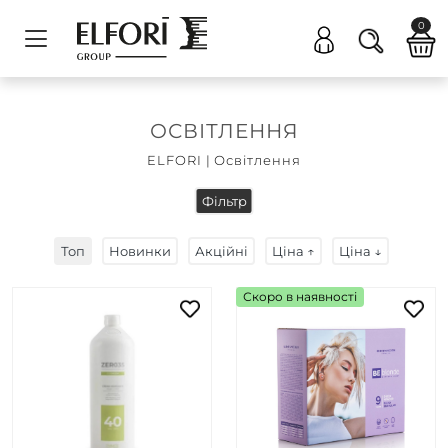
0
ОСВІТЛЕННЯ
ELFORI
|
Освітлення
Фільтр
Топ
Новинки
Акційні
Ціна ↑
Ціна ↓
Скоро в наявності