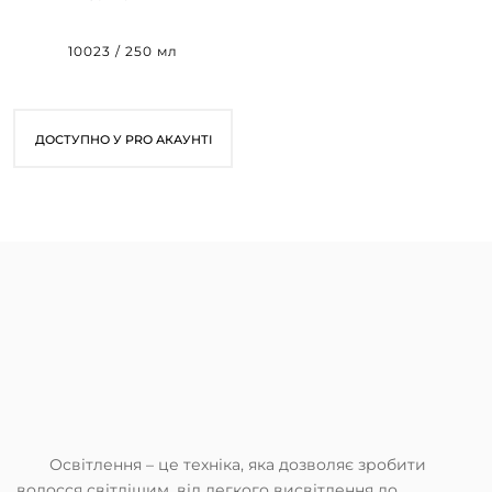
ЕКСТРЕМАЛЬНИЙ
БЛОНД BE BLONDE OXI
10023 / 250 мл
250 ML (6% - 20 VOL)
ДОСТУПНО У PRO АКАУНТІ
Освітлення – це техніка, яка дозволяє зробити
волосся світлішим, від легкого висвітлення до