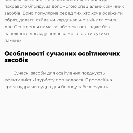
яскравого блонду, за допомогою спеціальних хімічних
засобів. Воно популярне серед тих, хто хоче освіжити
образ, додати сяйва чи кардинально змінити стиль.
Аое Освітлення вимагає обережності, адже без
належного догляду волосся може стати сухим і
ламким.
Особливості сучасних освітлюючих
засобів
Сучасні засоби для освітлення поєднують
ефективність і турботу про волосся. Професійна
крем-пудра чи пудра для блонду забезпечують
рівномірне висвітлення до 6–8 тонів завдяки
дрібнодисперсній текстурі й активним компонентам,
таким як аміак чи персульфати.
Крем для освітлення – більш щадний варіант,
збагачений рослинними активними інгредієнтами та
воскоподібними речовинами, які зменшують