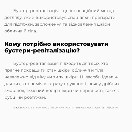
Бустер-ревіталізація – це інноваційний метод
догляду, який використовує спеціальні препарати
для підтяжки, зволоження та відновлення шкіри
обличчя й тіла.
Кому потрібно використовувати
бустери-ревіталізацію?
Бустер-ревіталізація підходить для всіх, хто
прагне покращити стан шкіри обличчя й тіла,
незалежно від віку чи типу шкіри. Ці засоби ідеальні
для тих, хто помічає втрату пружності, появу дрібних
зморшок, тьмяний колір шкіри чи нерівності, такі як
рубці чи розтяжки.
Молодим людям із сухою чи втомленою шкірою
бустери допоможуть відновити зволоження й сяйво.
Для зрілої шкіри вони ефективні в боротьбі з
ознаками старіння, корекції овалу обличчя та