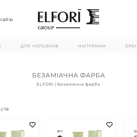
ідбір
Я
ДЛЯ ЧОЛОВІКІВ
НАПРЯМКИ
БРЕ
БЕЗАМІАЧНА ФАРБА
ELFORI
|
Безаміачна фарба
Топ продажів
Новинки
Акцій
із
78