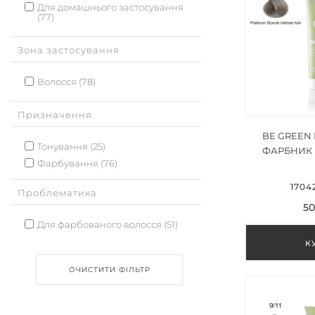
Для домашнього застосування
(77)
Зона застосування
Волосся (78)
Призначення
BE GREEN
Тонування (25)
ФАРБНИК
Фарбування (76)
БЛОНД І
ПОПІЛ 1
17042
Проблематика
50
Для фарбованого волосся (51)
ОЧИСТИТИ ФІЛЬТР