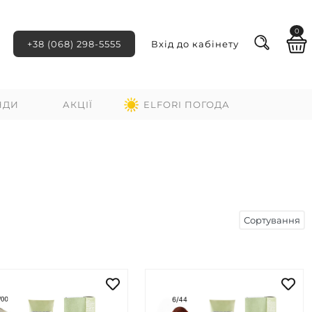
0
+38 (068) 298-5555
Вхід до кабінету
НДИ
АКЦІЇ
ELFORI ПОГОДА
Сортування
ні
За зростанням ціни
За спаданням ціни