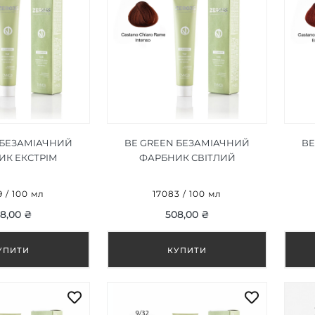
 БЕЗАМІАЧНИЙ
BE GREEN БЕЗАМІАЧНИЙ
BE
ИК ЕКСТРІМ
ФАРБНИК СВІТЛИЙ
ИЙ ТЕМНИЙ
КОРИЧНЕВИЙ
БЛ
ДИН 6/666
ІНТЕНСИВНИЙ МІДНИЙ 5/44,
 / 100 мл
17083 / 100 мл
100ML
8,00 ₴
508,00 ₴