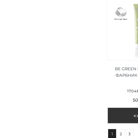
BE GREEN
ФАРБНИК 
17048
50
1
2
3