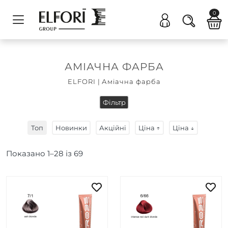
0
АМІАЧНА ФАРБА
ELFORI
|
Аміачна фарба
Фільтр
Топ
Новинки
Акційні
Ціна ↑
Ціна ↓
Показано
1
–
28
із
69