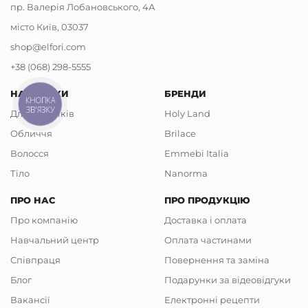
пр. Валерія Лобановського, 4А
місто Київ, 03037
shop@elfori.com
+38 (068) 298-5555
НАПРЯМКИ
БРЕНДИ
КНОПКА
ЗВ'ЯЗКУ
Для чоловіків
Holy Land
Обличчя
Brilace
Волосся
Emmebi Italia
Тіло
Nanorma
ПРО НАС
ПРО ПРОДУКЦІЮ
Про компанію
Доставка і оплата
Навчальний центр
Оплата частинами
Співпраця
Повернення та заміна
Блог
Подарунки за відеовідгуки
Вакансії
Електронні рецепти