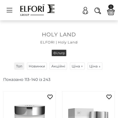
0
HOLY LAND
ELFORI
|
Holy Land
Фільтр
Топ
Новинки
Акційні
Ціна ↑
Ціна ↓
Показано
113
–
140
із
243