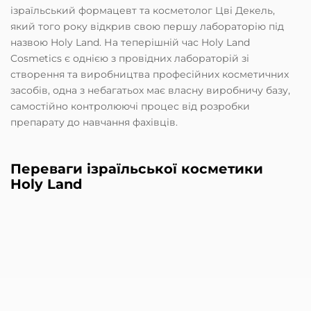
ізраїльський формацевт та косметолог Цві Декель,
який того року відкрив свою першу лабораторію під
назвою Holy Land. На теперішній час Holy Land
Cosmetics є однією з провідних лабораторій зі
створення та виробництва професійних косметичних
засобів, одна з небагатьох має власну виробничу базу,
самостійно контролюючі процес від розробки
препарату до навчання фахівців.
Переваги ізраїльської косметики
Holy Land
Препарати Holy Land (Холі Ленд) забезпечують
догляд для всіх типів і станів шкіри:
• Жирна проблемна шкіра. • Нормальна і
комбінована шкіра. • Особливо чутлива делікатна
шкіра. • Суха в'януча шкіра. • Пігментована шкіра. •
Шкіра з ознаками вікових змін. • Травмована шкіра; •