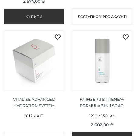
2 574,00 ₴
SPF 15 PERFECT GLAM
MOISTURIZER 50 МЛ
ДОСТУПНО У PRO АКАУНТІ
VITALISE ADVANCED
КЛІНЗЕР 3 В 1 RENEW
HYDRATION SYSTEM
FORMULA 3 IN 1 SOAP,
НАБІР ЛІФТИНГОВА
CLEANSER, TONER 150 МЛ
8112 / KIT
1210 / 150 мл
МАСКА НА 5 ПРОЦЕДУР
2 002,00 ₴